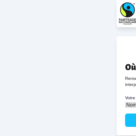
Où
Rense
interp
Votr